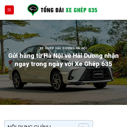
Skip
to
content
XE GHÉP HẢI DƯƠNG HÀ NỘI
Gửi hàng từ Hà Nội về Hải Dương nhận
ngay trong ngày với Xe Ghép 635