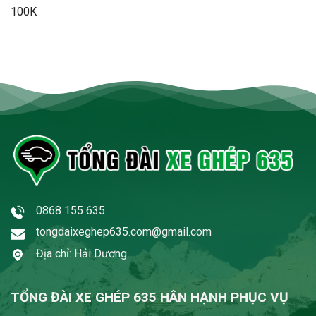
100K
0868 155 635
tongdaixeghep635.com@gmail.com
Địa chỉ: Hải Dương
TỔNG ĐÀI XE GHÉP 635 HÂN HẠNH PHỤC VỤ